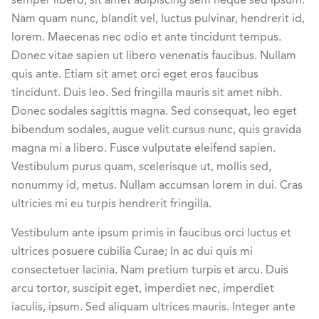
semper libero, sit amet adipiscing sem neque sed ipsum.
Nam quam nunc, blandit vel, luctus pulvinar, hendrerit id,
lorem. Maecenas nec odio et ante tincidunt tempus.
Donec vitae sapien ut libero venenatis faucibus. Nullam
quis ante. Etiam sit amet orci eget eros faucibus
tincidunt. Duis leo. Sed fringilla mauris sit amet nibh.
Donec sodales sagittis magna. Sed consequat, leo eget
bibendum sodales, augue velit cursus nunc, quis gravida
magna mi a libero. Fusce vulputate eleifend sapien.
Vestibulum purus quam, scelerisque ut, mollis sed,
nonummy id, metus. Nullam accumsan lorem in dui. Cras
ultricies mi eu turpis hendrerit fringilla.
Vestibulum ante ipsum primis in faucibus orci luctus et
ultrices posuere cubilia Curae; In ac dui quis mi
consectetuer lacinia. Nam pretium turpis et arcu. Duis
arcu tortor, suscipit eget, imperdiet nec, imperdiet
iaculis, ipsum. Sed aliquam ultrices mauris. Integer ante