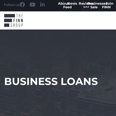
About
News
Reviews
Businesses
Join
Follow us:
Feed
For Sale
FINN
BUSINESS LOANS